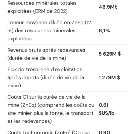
Ressources minérales totales
46,9Mt
exploitées (ERM de 2022)
Teneur moyenne diluée en ZnEq (12
%) des ressources minérales
6,1%
exploitées
Revenus bruts après redevances
5 625M $
(durée de vie de la mine)
Flux de trésorerie d’exploitation
après impôts (durée de vie de la
1 279M $
mine)
Coûts C1 sur la durée de vie de la
mine (ZnEq) (comprend les coûts du
0,61
site minier plus la fonte, le transport
$US/lb
et les redevances)
Coûts tout compris (ZnEq) (C1 plus
0,80