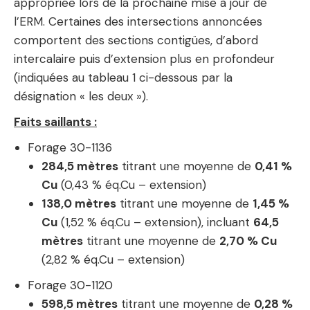
appropriée lors de la prochaine mise à jour de
l’ERM. Certaines des intersections annoncées
comportent des sections contigües, d’abord
intercalaire puis d’extension plus en profondeur
(indiquées au tableau 1 ci-dessous par la
désignation « les deux »).
Faits saillants :
Forage 30-1136
284,5 mètres
titrant une moyenne de
0,41 %
Cu
(0,43 % éq.Cu – extension)
138,0 mètres
titrant une moyenne de
1,45 %
Cu
(1,52 % éq.Cu – extension), incluant
64,5
mètres
titrant une moyenne de
2,70 % Cu
(2,82 % éq.Cu – extension)
Forage 30-1120
598,5 mètres
titrant une moyenne de
0,28 %