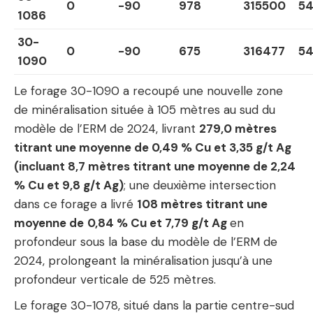
0
-90
978
315500
5
1086
30-
0
-90
675
316477
54
1090
Le forage 30-1090 a recoupé une nouvelle zone
de minéralisation située à 105 mètres au sud du
modèle de l’ERM de 2024, livrant
279,0 mètres
titrant une moyenne de 0,49 % Cu et 3,35 g/t Ag
(incluant 8,7 mètres titrant une moyenne de 2,24
% Cu et 9,8 g/t Ag)
; une deuxième intersection
dans ce forage a livré
108 mètres titrant une
moyenne de
0,84 % Cu et 7,79 g/t Ag
en
profondeur sous la base du modèle de l’ERM de
2024, prolongeant la minéralisation jusqu’à une
profondeur verticale de 525 mètres.
Le forage 30-1078, situé dans la partie centre-sud