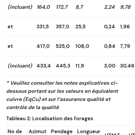
(incluant)
164,0
172,7
8,7
2,24
9,78
et
331,5
357,0
25,5
0,24
1,96
et
417,0
525,0
108,0
0,84
7,79
(incluant)
433,4
445,3
11,9
3,00
30,46
* Veuillez consulter les notes explicatives ci-
dessous portant sur les valeurs en équivalent
cuivre (EqCu) et sur l’assurance qualité et
contrôle de la qualité
Tableau 2: Localisation des forages
N
o
de
Azimut
Pendage
Longueur