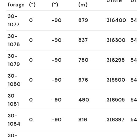
UTM E
U
forage
(°)
(°)
(m)
30-
0
-90
879
316400
5
1077
30-
0
-90
837
316300
5
1078
30-
0
-90
780
316298
54
1079
30-
0
-90
976
315500
5
1080
30-
0
-90
490
316505
5
1081
30-
0
-90
816
316397
5
1084
30-