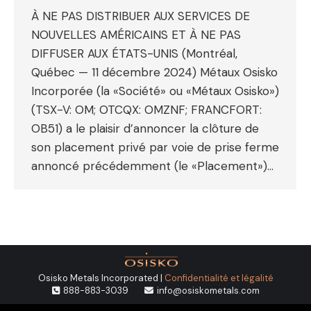
À NE PAS DISTRIBUER AUX SERVICES DE
NOUVELLES AMÉRICAINS ET À NE PAS
DIFFUSER AUX ÉTATS-UNIS (Montréal,
Québec — 11 décembre 2024) Métaux Osisko
Incorporée (la «Société» ou «Métaux Osisko»)
(TSX-V: OM; OTCQX: OMZNF; FRANCFORT:
OB51) a le plaisir d’annoncer la clôture de
son placement privé par voie de prise ferme
annoncé précédemment (le «Placement»)…
Osisko Metals Incorporated |
Confidentialité et légalité
888-883-3039
info@osiskometals.com