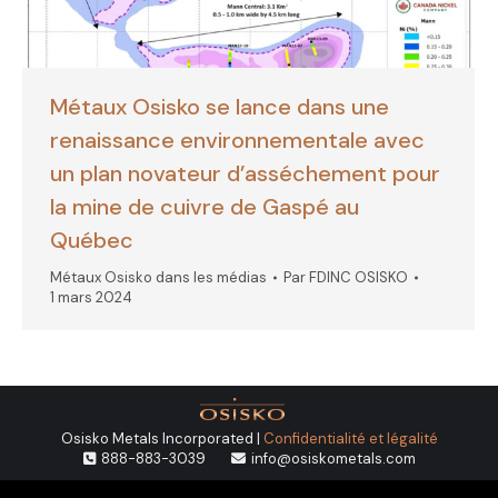
Métaux Osisko se lance dans une
renaissance environnementale avec
un plan novateur d’asséchement pour
la mine de cuivre de Gaspé au
Québec
Métaux Osisko dans les médias
Par
FDINC OSISKO
1 mars 2024
Osisko Metals Incorporated |
Confidentialité et légalité
888-883-3039
info@osiskometals.com