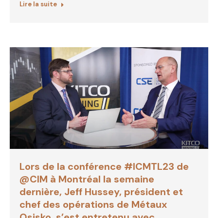
Lire la suite
Lors de la conférence #ICMTL23 de
@CIM à Montréal la semaine
dernière, Jeff Hussey, président et
chef des opérations de Métaux
Osisko, s’est entretenu avec