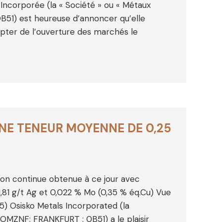
Incorporée (la « Société » ou « Métaux
51) est heureuse d’annoncer qu’elle
mpter de l’ouverture des marchés le
UNE TENEUR MOYENNE DE 0,25
tion continue obtenue à ce jour avec
,81 g/t Ag et 0,022 % Mo (0,35 % éq.Cu) Vue
5) Osisko Metals Incorporated (la
 OMZNF; FRANKFURT : 0B51) a le plaisir