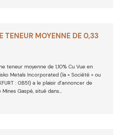
E TENEUR MOYENNE DE 0,33
une teneur moyenne de 1,10% Cu Vue en
isko Metals Incorporated (la « Société » ou
URT : 0B51) a le plaisir d’annoncer de
e Mines Gaspé, situé dans…